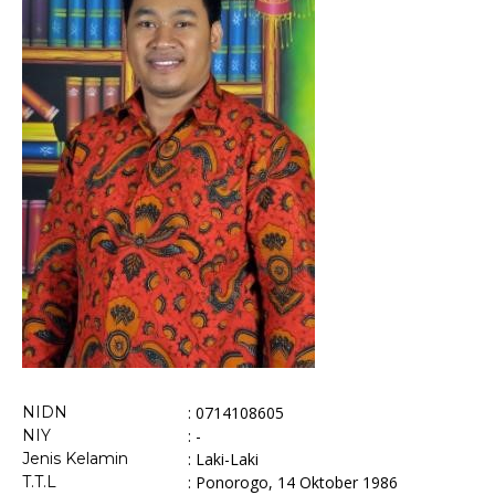
NIDN
: 0714108605
NIY
: -
Jenis Kelamin
: Laki-Laki
T.T.L
: Ponorogo, 14 Oktober 1986