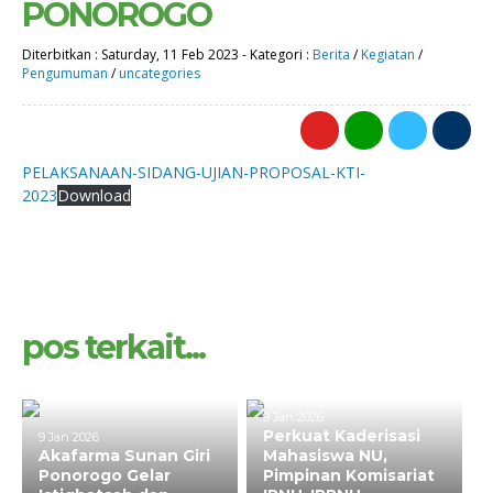
PONOROGO
Diterbitkan :
Saturday, 11 Feb 2023
-
Kategori :
Berita
/
Kegiatan
/
Pengumuman
/
uncategories
0
PELAKSANAAN-SIDANG-UJIAN-PROPOSAL-KTI-
2023
Download
pos terkait...
9 Jan 2026
Perkuat Kaderisasi
9 Jan 2026
Akafarma Sunan Giri
Mahasiswa NU,
Ponorogo Gelar
Pimpinan Komisariat