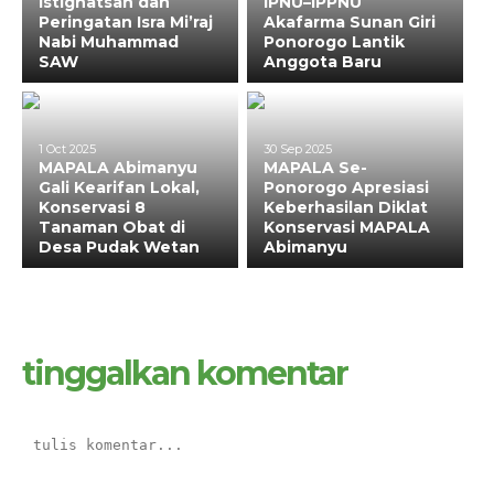
Istighatsah dan
IPNU–IPPNU
Peringatan Isra Mi’raj
Akafarma Sunan Giri
Nabi Muhammad
Ponorogo Lantik
SAW
Anggota Baru
1 Oct 2025
30 Sep 2025
MAPALA Abimanyu
MAPALA Se-
Gali Kearifan Lokal,
Ponorogo Apresiasi
Konservasi 8
Keberhasilan Diklat
Tanaman Obat di
Konservasi MAPALA
Desa Pudak Wetan
Abimanyu
tinggalkan komentar