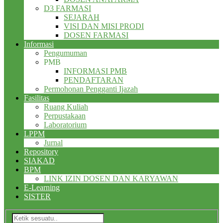
D3 FARMASI
SEJARAH
VISI DAN MISI PRODI
DOSEN FARMASI
Informasi
Pengumuman
PMB
INFORMASI PMB
PENDAFTARAN
Permohonan Pengganti Ijazah
Fasilitas
Ruang Kuliah
Perpustakaan
Laboratorium
LPPM
Jurnal
Repository
SIAKAD
BPM
LINK IZIN DOSEN DAN KARYAWAN
E-Learning
SISTER