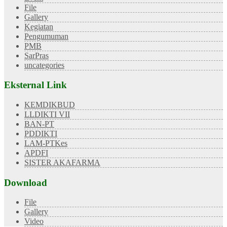
File
Gallery
Kegiatan
Pengumuman
PMB
SarPras
uncategories
Eksternal Link
KEMDIKBUD
LLDIKTI VII
BAN-PT
PDDIKTI
LAM-PTKes
APDFI
SISTER AKAFARMA
Download
File
Gallery
Video