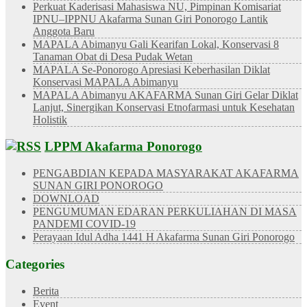
Perkuat Kaderisasi Mahasiswa NU, Pimpinan Komisariat
IPNU–IPPNU Akafarma Sunan Giri Ponorogo Lantik
Anggota Baru
MAPALA Abimanyu Gali Kearifan Lokal, Konservasi 8
Tanaman Obat di Desa Pudak Wetan
MAPALA Se-Ponorogo Apresiasi Keberhasilan Diklat
Konservasi MAPALA Abimanyu
MAPALA Abimanyu AKAFARMA Sunan Giri Gelar Diklat
Lanjut, Sinergikan Konservasi Etnofarmasi untuk Kesehatan
Holistik
LPPM Akafarma Ponorogo
PENGABDIAN KEPADA MASYARAKAT AKAFARMA
SUNAN GIRI PONOROGO
DOWNLOAD
PENGUMUMAN EDARAN PERKULIAHAN DI MASA
PANDEMI COVID-19
Perayaan Idul Adha 1441 H Akafarma Sunan Giri Ponorogo
Categories
Berita
Event