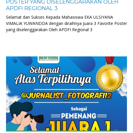
POSTER YANG DISELENGGARAKAN OLEH
APDFI REGIONAL 3
Selamat dan Sukses Kepada Mahasiswa EKA ULSIYANA
VIMALIA YUWANDDA dengan diraihnya Juara 3 Favorite Poster
yang diselenggarakan Oleh APDFI Regional 3