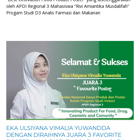
oleh APDI Regional 3 Mahasiswa “Rivi Arniantika Musdalifah”
Progam Studi D3 Analis Farmasi dan Makanan
EKA ULSIYANA VIMALIA YUWANDDA
DENGAN DIRAIHNYA JUARA 3 FAVORITE