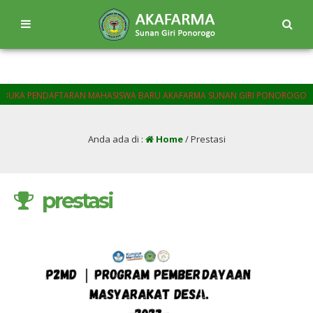
DAFTARAN MAHASISWA BARU AKAFARMA SUNAN GIRI PONOROGO SEMUA PROGA
Anda ada di :
Home
/
Prestasi
prestasi