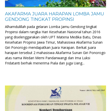
AKAFARMA JUARA HARAPAN LOMBA JAMU
GENDONG TINGKAT PROPINSI
Alhamdulillah pada gelaran Lomba Jamu Gendong tingkat
Propinsi dalam rangka Hari Kesehatan Nasional tahun 2016
yang diselenggarakan oleh UPT Materia Medika Batu, Dinas
Kesehatan Propinsi Jawa Timur, Mahasiswa Akafarma Sunan
Giri Ponorogo mendapatkan Juara Harapan. Berkat juara
harapan tersebut 2 mahasiswa Akafarma Sunan Giri Ponorogo
atas nama Wedari Merni Pandanwangi dan Ima Luksi
Fridatanti berhak menerima Piala dan juga Uang...