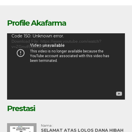
Profile Akafarma
Video
Code 150: Unknown error.
Player
Download File: https://www.youtube.com/watch?
v=ZGnviR3jcmE&_=1
Prestasi
Nama :
SELAMAT ATAS LOLOS DANA HIBAH