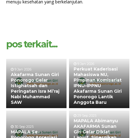
menuju kesehatan yang berkelanjutan.
pos terkait...
9 Jan 2026
Perkuat Kaderisasi
9 Jan 2026
Akafarma Sunan Giri
Mahasiswa NU,
Ponorogo Gelar
Pimpinan Komisariat
Istighatsah dan
IPNU–IPPNU
Peringatan Isra Mi’raj
Akafarma Sunan Giri
Nabi Muhammad
Ponorogo Lantik
SAW
Anggota Baru
29 Sep 2025
MAPALA Abimanyu
AKAFARMA Sunan
30 Sep 2025
MAPALA Se-
Giri Gelar Diklat
Ponorogo Apresiasi
Lanjut, Sinergikan