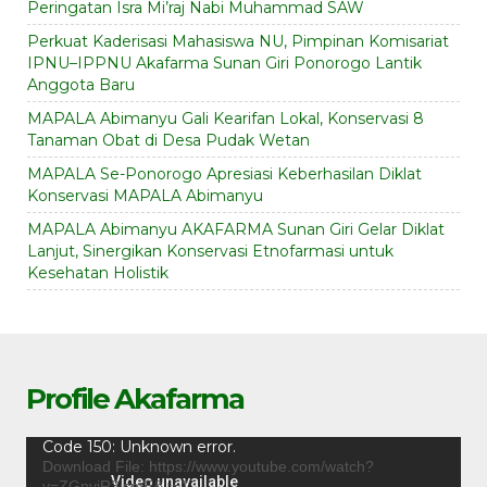
Peringatan Isra Mi’raj Nabi Muhammad SAW
Perkuat Kaderisasi Mahasiswa NU, Pimpinan Komisariat
IPNU–IPPNU Akafarma Sunan Giri Ponorogo Lantik
Anggota Baru
MAPALA Abimanyu Gali Kearifan Lokal, Konservasi 8
Tanaman Obat di Desa Pudak Wetan
MAPALA Se-Ponorogo Apresiasi Keberhasilan Diklat
Konservasi MAPALA Abimanyu
MAPALA Abimanyu AKAFARMA Sunan Giri Gelar Diklat
Lanjut, Sinergikan Konservasi Etnofarmasi untuk
Kesehatan Holistik
Profile Akafarma
Video
Code 150: Unknown error.
Player
Download File: https://www.youtube.com/watch?
v=ZGnviR3jcmE&_=1