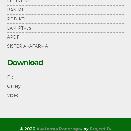
LLDIKTI VII
BAN-PT
PDDIKTI
LAM-PTKes
APDFI
SISTER AKAFARMA
Download
File
Gallery
Video
© 2020
Akafarma Ponorogo
.
by
Project D
.