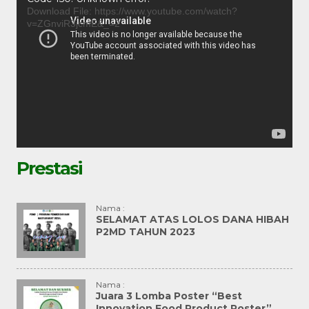
Player
Download File: https://www.youtube.com/watch?
v=ZGnviR3jcmE&_=2
Prestasi
Nama :
SELAMAT ATAS LOLOS DANA HIBAH
P2MD TAHUN 2023
Nama :
Juara 3 Lomba Poster “Best
Innovation Food Product Poster”