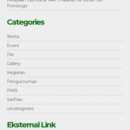
Perayaan Idul Adha 1441 H Akafarma Sunan Giri
Ponorogo
Categories
Berita
Event
File
Gallery
Kegiatan
Pengumuman
PMB
SarPras
uncategories
Eksternal Link