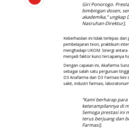
Giri Ponorogo. Prest
bimbingan dosen, ser
akademika,” ungkap D
Nasruhan-Direktur].
Keberhasilan ini tidak terlepas da
pembelajaran teori, praktikum inte
menghadapi UKOM. Sinergi antara m
menjadi faktor kunci tercapainya ha
Dengan capaian ini, Akafarma Sun
sebagai salah satu perguruan tingg
D3 Anafarma dan D3 Farmasi kini si
sakit, industri farmasi, laborato
“Kami berharap para
keterampilannya di ma
Semoga prestasi ini 
terus berjuang dan b
Farmasi].