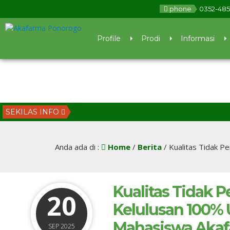
phone
0352-48
Profile
Prodi
Informasi
SEKILAS INFO
Anda ada di :
Home
/
Berita
/
Kualitas Tidak P
Kualitas Tidak P
20
Kelulusan 100% 
Mahasiswa Akaf
SEP 2025