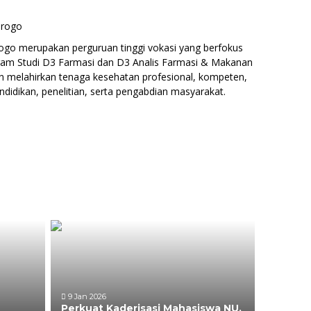
orogo
ogo merupakan perguruan tinggi vokasi yang berfokus
ram Studi D3 Farmasi dan D3 Analis Farmasi & Makanan
 melahirkan tenaga kesehatan profesional, kompeten,
ndidikan, penelitian, serta pengabdian masyarakat.
9 Jan 2026
Perkuat Kaderisasi Mahasiswa NU,