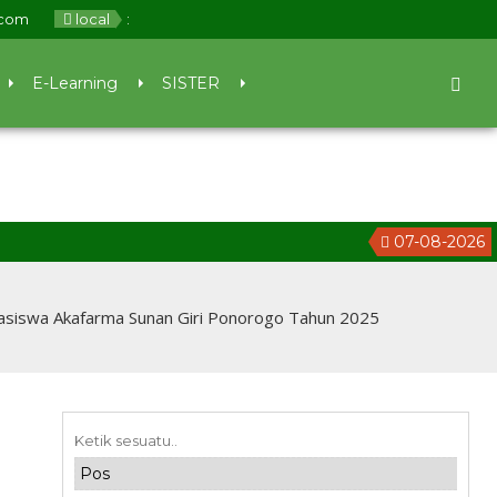
.com
local
:
E-Learning
SISTER
07-08-2026
3
ahasiswa Akafarma Sunan Giri Ponorogo Tahun 2025