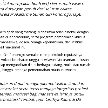
asi ini merupakan buah kerja keras mahasiswa,
ta dukungan penuh dari seluruh civitas
irektur Akafarma Sunan Giri Ponorogo, [apt.
ri persiapan yang matang. Mahasiswa telah dibekali dengan
nsif di laboratorium, serta program pembekalan khusus
ahasiswa, dosen, tenaga kependidikan, dan institusi
sil maksimal ini.
an Giri Ponorogo semakin memperkokoh reputasinya
i vokasi kesehatan unggul di wilayah Mataraman. Lulusan
ap mengabdikan diri di berbagai bidang, mulai dari rumah
rium, hingga lembaga pemerintahan maupun swasta.
 lulusan dapat mengimplementasikan ilmu dan
syarakat serta terus menjaga integritas profesi.
menjadi motivasi bagi mahasiswa lainnya untuk
erprestasi,” tambah [apt. Cinthya-Kaprodi D3