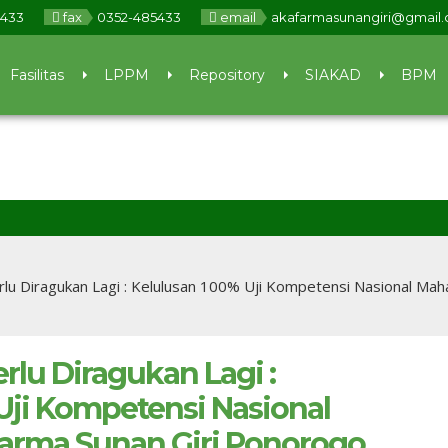
5433
fax
0352-485433
email
akafarmasunangiri@gmail
Fasilitas
LPPM
Repository
SIAKAD
BPM
erlu Diragukan Lagi : Kelulusan 100% Uji Kompetensi Nasional M
erlu Diragukan Lagi :
Uji Kompetensi Nasional
arma Sunan Giri Ponorogo