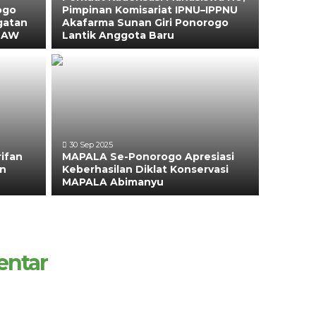
ogo
Pimpinan Komisariat IPNU–IPPNU
gatan
Akafarma Sunan Giri Ponorogo
 SAW
Lantik Anggota Baru
30 Sep 2025
ifan
MAPALA Se-Ponorogo Apresiasi
an
Keberhasilan Diklat Konservasi
MAPALA Abimanyu
entar