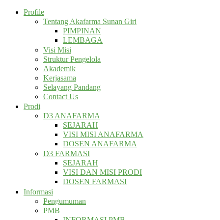
Profile
Tentang Akafarma Sunan Giri
PIMPINAN
LEMBAGA
Visi Misi
Struktur Pengelola
Akademik
Kerjasama
Selayang Pandang
Contact Us
Prodi
D3 ANAFARMA
SEJARAH
VISI MISI ANAFARMA
DOSEN ANAFARMA
D3 FARMASI
SEJARAH
VISI DAN MISI PRODI
DOSEN FARMASI
Informasi
Pengumuman
PMB
INFORMASI PMB