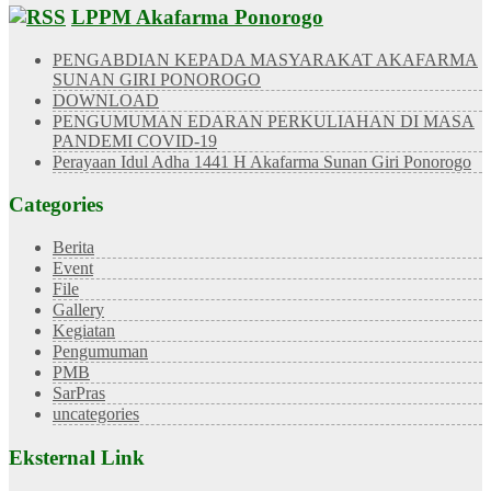
LPPM Akafarma Ponorogo
PENGABDIAN KEPADA MASYARAKAT AKAFARMA
SUNAN GIRI PONOROGO
DOWNLOAD
PENGUMUMAN EDARAN PERKULIAHAN DI MASA
PANDEMI COVID-19
Perayaan Idul Adha 1441 H Akafarma Sunan Giri Ponorogo
Categories
Berita
Event
File
Gallery
Kegiatan
Pengumuman
PMB
SarPras
uncategories
Eksternal Link