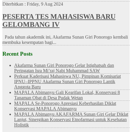
Diterbitkan :
Friday, 9 Aug 2024
PESERTA TES MAHASISWA BARU
GELOMBANG IV
Pada tahun akademik ini, Akafarma Sunan Giri Ponorogo kembali
membuka kesempatan bagi...
Recent Posts
Akafarma Sunan Giri Ponorogo Gelar Istighatsah dan
Peringatan Isra Mi’raj Nabi Muhammad SAW
Perkuat Kaderisasi Mahasiswa NU, Pimpinan Komisariat
IPNU–IPPNU Akafarma Sunan Giri Ponorogo Lantik
Anggota Baru
MAPALA Abimanyu Gali Kearifan Lokal, Konservasi 8
Tanaman Obat di Desa Pudak Wetan
MAPALA Se-Ponorogo Apresiasi Keberhasilan Diklat
Konservasi MAPALA Abimanyu
MAPALA Abimanyu AKAFARMA Sunan Giri Gelar Diklat
Lanjut, Sinergikan Konservasi Etnofarmasi untuk Kesehatan
Holistik