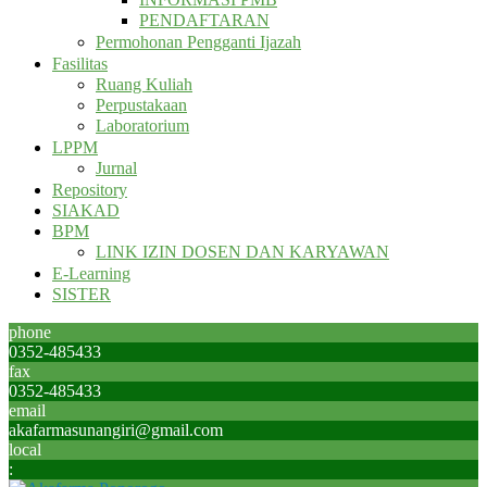
PENDAFTARAN
Permohonan Pengganti Ijazah
Fasilitas
Ruang Kuliah
Perpustakaan
Laboratorium
LPPM
Jurnal
Repository
SIAKAD
BPM
LINK IZIN DOSEN DAN KARYAWAN
E-Learning
SISTER
phone
0352-485433
fax
0352-485433
email
akafarmasunangiri@gmail.com
local
: