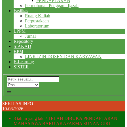
PENDAFTARAN
Permohonan Pengganti Ijazah
Fasilitas
Ruang Kuliah
Perpustakaan
Laboratorium
LPPM
Jurnal
Repository
SIAKAD
BPM
LINK IZIN DOSEN DAN KARYAWAN
E-Learning
SISTER
SEKILAS INFO
10-08-2026
3 tahun yang lalu
/ TELAH DIBUKA PENDAFTARAN
MAHASISWA BARU AKAFARMA SUNAN GIRI