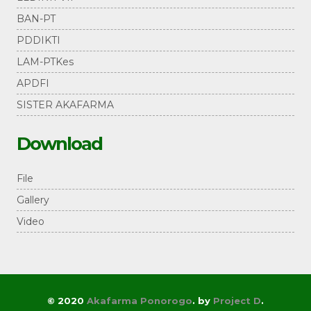
BAN-PT
PDDIKTI
LAM-PTKes
APDFI
SISTER AKAFARMA
Download
File
Gallery
Video
© 2020
Akafarma Ponorogo
.
by
Project D
.