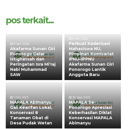
pos terkait...
9 Jan 2026
Perkuat Kaderisasi
9 Jan 2026
Akafarma Sunan Giri
Mahasiswa NU,
Ponorogo Gelar
Pimpinan Komisariat
Istighatsah dan
IPNU–IPPNU
Peringatan Isra Mi’raj
Akafarma Sunan Giri
Nabi Muhammad
Ponorogo Lantik
SAW
Anggota Baru
1 Oct 2025
30 Sep 2025
MAPALA Abimanyu
MAPALA Se-
Gali Kearifan Lokal,
Ponorogo Apresiasi
Konservasi 8
Keberhasilan Diklat
Tanaman Obat di
Konservasi MAPALA
Desa Pudak Wetan
Abimanyu