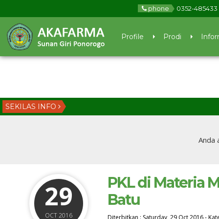
phone
0352-485433
Profile
Prodi
Infor
SEKILAS INFO
Anda a
PKL di Materia 
29
Batu
OCT 2016
Diterbitkan :
Saturday, 29 Oct 2016
-
Kat