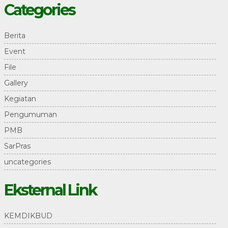
Categories
Berita
Event
File
Gallery
Kegiatan
Pengumuman
PMB
SarPras
uncategories
Eksternal Link
KEMDIKBUD