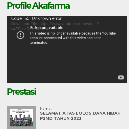
Profile Akafarma
Video
Code 150: Unknown error.
Player
Download File: https://www.youtube.com/watch?
v=ZGnviR3jcmE&_=1
Prestasi
Nama :
SELAMAT ATAS LOLOS DANA HIBAH
P2MD TAHUN 2023