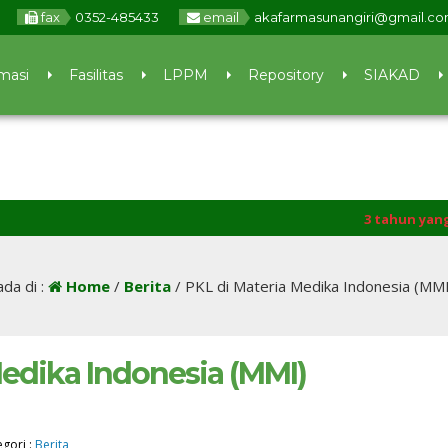
fax
0352-485433
email
akafarmasunangiri@gmail.c
masi
Fasilitas
LPPM
Repository
SIAKAD
3 tahun yang lalu
/ TELAH
da di :
Home
/
Berita
/
PKL di Materia Medika Indonesia (MMI
Medika Indonesia (MMI)
egori :
Berita