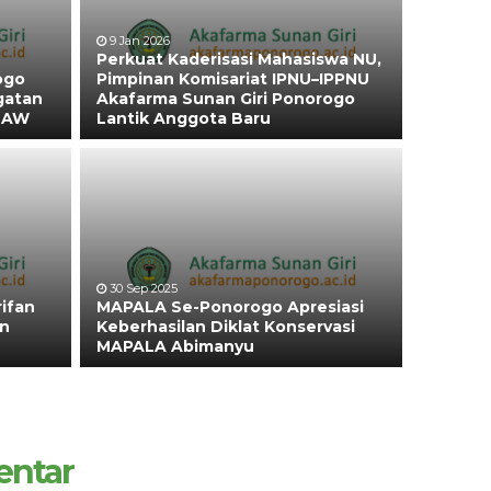
9 Jan 2026
Perkuat Kaderisasi Mahasiswa NU,
ogo
Pimpinan Komisariat IPNU–IPPNU
gatan
Akafarma Sunan Giri Ponorogo
 SAW
Lantik Anggota Baru
30 Sep 2025
ifan
MAPALA Se-Ponorogo Apresiasi
an
Keberhasilan Diklat Konservasi
MAPALA Abimanyu
entar