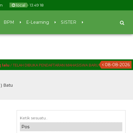
om
local
13
:
49
18
BPM
E-Learning
SISTER
08-08-2026
 DIBUKA PENDAFTARAN MAHASISWA BARU AKAFARMA SUNAN GIRI PONORO
) Batu